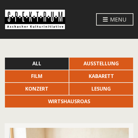
MENU
ALL
AUSSTELLUNG
FILM
KABARETT
KONZERT
LESUNG
WIRTSHAUSROAS